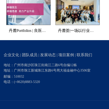
丹麓Portfolios | 良医汇完成数亿元人民币C+轮融资，老股东丹麓资本继续跟投
丹麓荟|一场以行业分享为媒的CEO聚会，合作共赢未来
企业文化
|
团队成员
|
发展动态
|
项目案例
|
联系我们
地址：广州市南沙区珠江街南江二路6号自编12栋
地址：广州市珠江新城珠江东路6号周大福金融中心3506室
邮编：510032
电话：
(+8620)8883-5320