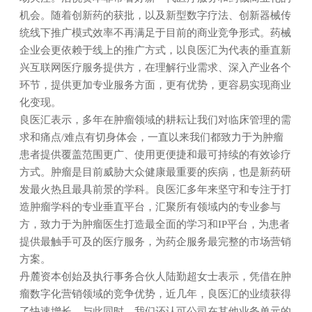
机会。随着创新药的获批，以及新型数字疗法、创新器械传
统线下推广模式效率不再满足于目前的商业竞争形式。药械
企业会更依赖于线上的推广方式，以良医汇为代表的垂直新
兴互联网医疗服务提供方，在理解行业需求、深入产业各个
环节，提供更加专业服务方面，更有优势，更容易实现商业
化变现。
良医汇表示，多年在肿瘤领域的耕耘让我们对临床管理的需
求和痛点/难点有切身体会，一直以来我们都致力于为肿瘤
患者提供覆盖范围更广、使用更便捷和最可持续的有效诊疗
方式。肿瘤是目前威胁大众健康最重要的疾病，也是新药研
发最火热且最具前景的学科。良医汇多年来坚守和专注于打
造肿瘤学科的专业垂直平台，汇聚所有领域内的专业参与
方，致力于为肿瘤医生打造最全面的学习和IP平台，为患者
提供最触手可及的医疗服务，为药企服务最完整的市场营销
方案。
丹麓资本创始及执行事务合伙人陆勤超女士表示，凭借在肿
瘤数字化营销领域的竞争优势，近几年，良医汇的业绩获得
了快速增长。与此同时，我们还认可公司在其他业务单元的