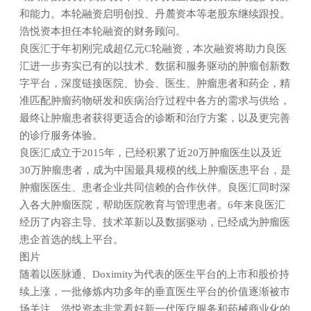
和能力。本轮融资启明创投、丹麓资本等老股东继续跟投。
浩悦资本担任本轮融资的财务顾问。
良医汇于年初刚完成超亿元C轮融资，本次融资将助力良医
汇进一步夯实已有的以技术、数据和服务驱动的肿瘤创新数
字平台，深度链接医院、协会、医生、肿瘤患者和药企，精
准匹配肿瘤药物研发和疾病治疗过程中各方的需求与供给，
最终让肿瘤患者获得更适合的诊断和治疗方案，以及更完善
的诊疗服务体验。
良医汇成立于2015年，已经积累了近20万肿瘤医生以及近
30万肿瘤患者，成为中国最具规模的线上肿瘤医患平台，是
肿瘤医医生、患者企业共同信赖的合作伙伴。良医汇同时深
入各大肿瘤医院，帮助医院教育与管理患者。6年来良医汇
经历了内容主导、技术革新以及数据驱动，已经成为肿瘤医
患企首选的线上平台。
图片
随着以医脉通、Doximity为代表的医生平台的上市和股价持
续上涨，一批修炼内功多年的垂直医生平台的价值逐渐被市
场关注。浩悦资本非常看好新一代医疗服务和药械商业化的